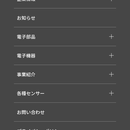
-メッセージ・理念
お知らせ
-会社概要
-採用情報
電子部品
-スイッチ ・ジャック ・コネクタ・LED
電子機器
-ケーブル・ハーネス・FFC
-医療用 ACアダプター
-低温用LED照明
-各種モジュール
事業紹介
-直管形LEDランプ
-取り扱いメーカー一覧
-高天井LED
-サービス概要
-LED信号灯
各種センサー
-事業領域
-ソーラー式LED 照明灯
-EMS
-バイタルセンサー
-ルーター（LTE / Wi-Fiルーター）
お問い合わせ
-AIセンサー