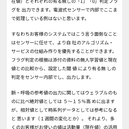
在値）とそれぞれの有る無しの「1」「0」判定フラ
グを 出力できます。電波式センサーで内部でここま
で処理している例はないと思います。
すなわちお客様のシステムではこう言う面倒なこと
はセンサーに任せて、より自 社のアルゴリズム・
サービスの仕組み作りを優先することができます。
フラグ判定の根拠は添付の資料の無人学習値と現在
値との比較から、設定した閾 値 により有る無 しの
判定をセンサー内部でし、出力します。
脈・呼吸の参考値の出力に関してはウェラブルのも
のに比べ絶対値としては ５～１５％高 めに出ます
が、相対値として時系列データとしては参考になる
と 思います（１週間の変化とか）。 それより、多
くのお客様がお使いの値は活動量（現在値）の活用