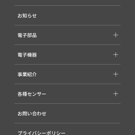
-メッセージ・理念
お知らせ
-会社概要
-採用情報
電子部品
-スイッチ ・ジャック ・コネクタ・LED
電子機器
-ケーブル・ハーネス・FFC
-医療用 ACアダプター
-低温用LED照明
-各種モジュール
事業紹介
-直管形LEDランプ
-取り扱いメーカー一覧
-高天井LED
-サービス概要
-LED信号灯
各種センサー
-事業領域
-ソーラー式LED 照明灯
-EMS
-バイタルセンサー
-ルーター（LTE / Wi-Fiルーター）
お問い合わせ
-AIセンサー
プライバシーポリシー