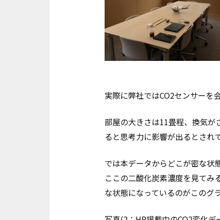
実際に弊社ではCO2センサーを
部屋の大きさは11畳程、換気がさ
ると思考力に影響が出るとされて
では本データからどこが密な状態
ここの二酸化炭素濃度を見てみると
な状態になっているのがこのグ
写真(2：HP掲載中のCO2変化デ