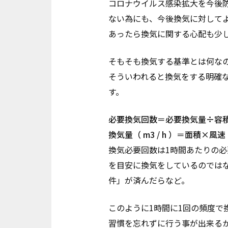
コロナウイルス感染拡大を今後
ない為にも、今後換気に対して
あったら換気に関する心配も少
そもそも換気する基準とは何な
そういわれると換気をする明確な
す。
必要換気回数＝必要換気量÷容
換気量（ m3 / h ）＝面積×風速
換気必要回数は1時間あたりの必
を目安に換気をしているのではな
件」が済んだらなど。
このように1時間に1回の頻度
習慣を忘れずに行う事が出来る