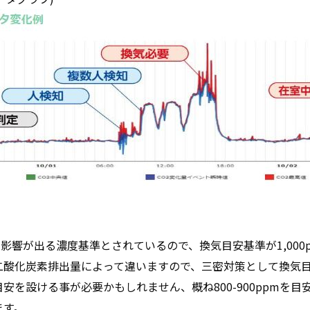
力に影響が出る濃度基準とされているので、換気目安基準が1,00
酸化炭素排出量によって違いますので、三密対策として換気目安と
安を設ける事が必要かもしれません、概ね800-900ppmを
ます。