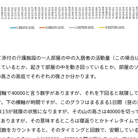
て添付の介護施設の一人部屋の中の入居者の活動量（この場合
しているとか、起きて部屋の中を動き回っているとか、部屋の
の高さの高低でそれぞれの強さか分かります。
軸で40000と言う数字がありますが、それを下回ると就寝し
。下の横軸が時間ですが、このグラフはまるまる1日間（昼の1
翌8:15が就寝の状態になりますが、その山の高さは40000を
のがありますが、その意味するところは寝返りとかトイレタイムです
回数をカウントすると、そのタイミングと回数で、安眠してい