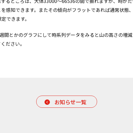
するところは、大体33000～66536の間で振れますが、時が
ことを感知できます。またその傾向がフラットであれば通常状態
想定できます。
週間とかのグラフにして時系列データをみると山の高さの増減
てください。
お知らせ一覧