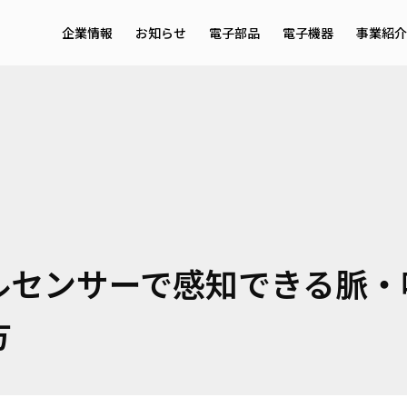
企業情報
お知らせ
電子部品
電子機器
事業紹介
メッセージ・理念
サービ
会社概要
事業領
採用情報
EMS
ルセンサーで感知できる脈・
方