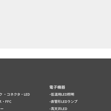
電子機器
ク ・コネクタ・LED
-低温用LED照明
・FFC
-直管形LEDランプ
ター
-高天井LED