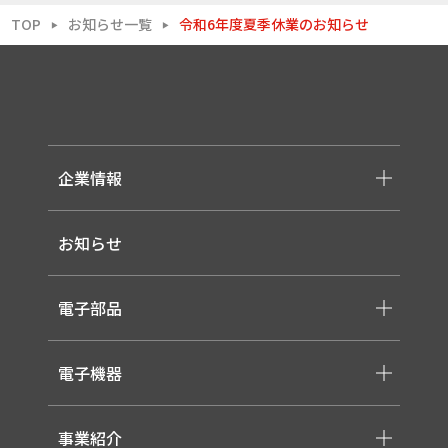
TOP
お知らせ一覧
令和6年度夏季休業のお知らせ
▶
▶
企業情報
-メッセージ・理念
お知らせ
-会社概要
-採用情報
電子部品
-スイッチ ・ジャック ・コネクタ・LED
電子機器
-ケーブル・ハーネス・FFC
-医療用 ACアダプター
-低温用LED照明
-各種モジュール
事業紹介
-直管形LEDランプ