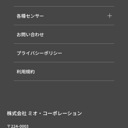
-取り扱いメーカー一覧
-高天井LED
-サービス概要
-LED信号灯
各種センサー
-事業領域
-ソーラー式LED 照明灯
-EMS
-バイタルセンサー
-ルーター（LTE / Wi-Fiルーター）
お問い合わせ
-AIセンサー
プライバシーポリシー
利用規約
〒224-0003