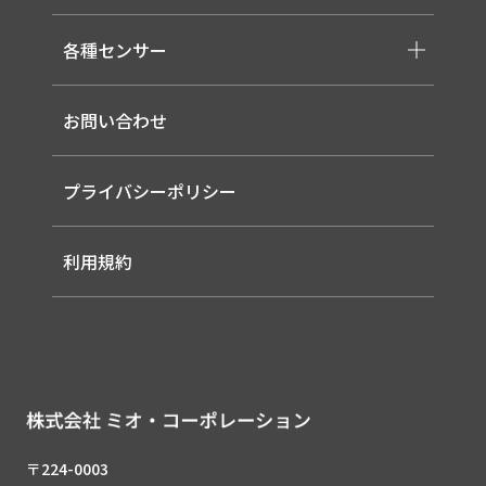
-取り扱いメーカー一覧
-高天井LED
-サービス概要
-LED信号灯
各種センサー
-事業領域
-ソーラー式LED 照明灯
-EMS
-バイタルセンサー
-ルーター（LTE / Wi-Fiルーター）
お問い合わせ
-AIセンサー
プライバシーポリシー
利用規約
〒224-0003