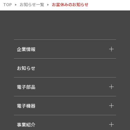
TOP
お知らせ一覧
お盆休みのお知らせ
▶
▶
企業情報
-メッセージ・理念
お知らせ
-会社概要
-採用情報
電子部品
-スイッチ ・ジャック ・コネクタ・LED
電子機器
-ケーブル・ハーネス・FFC
-医療用 ACアダプター
-低温用LED照明
-各種モジュール
事業紹介
-直管形LEDランプ