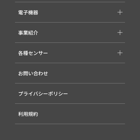
-スイッチ ・ジャック ・コネクタ・LED
電子機器
-ケーブル・ハーネス・FFC
-医療用 ACアダプター
-低温用LED照明
-各種モジュール
事業紹介
-直管形LEDランプ
-取り扱いメーカー一覧
-高天井LED
-サービス概要
-LED信号灯
各種センサー
-事業領域
-ソーラー式LED 照明灯
-EMS
-バイタルセンサー
-ルーター（LTE / Wi-Fiルーター）
お問い合わせ
-AIセンサー
プライバシーポリシー
利用規約