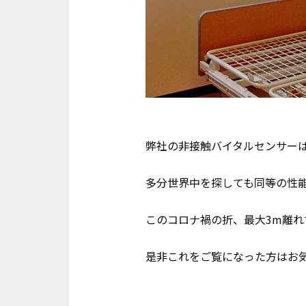
弊社の非接触バイタルセンサーは
多分世界中を探しても同等の性能
このコロナ禍の折、最大3m離
是非これをご覧になった方はお