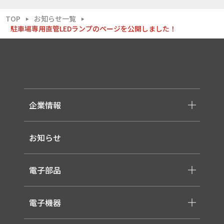
TOP
お知らせ一覧
▶
▶
駐車場専用直管LEDランプのページを公開しました！
企業情報
-メッセージ・理念
お知らせ
-会社概要
-採用情報
電子部品
-スイッチ ・ジャック ・コネクタ・LED
電子機器
-ケーブル・ハーネス・FFC
-医療用 ACアダプター
-低温用LED照明