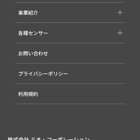
-医療用 ACアダプター
-低温用LED照明
-各種モジュール
事業紹介
-直管形LEDランプ
-取り扱いメーカー一覧
-高天井LED
-サービス概要
-LED信号灯
各種センサー
-事業領域
-ソーラー式LED 照明灯
-EMS
-バイタルセンサー
-ルーター（LTE / Wi-Fiルーター）
お問い合わせ
-AIセンサー
プライバシーポリシー
利用規約