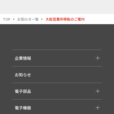
TOP
お知らせ一覧
大阪営業所移転のご案内
▶
▶
企業情報
-メッセージ・理念
お知らせ
-会社概要
-採用情報
電子部品
-スイッチ ・ジャック ・コネクタ・LED
電子機器
-ケーブル・ハーネス・FFC