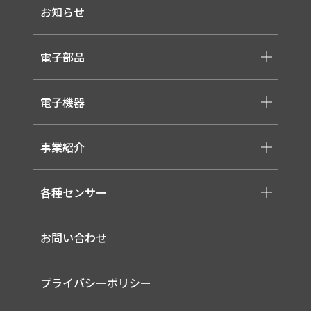
お知らせ
-会社概要
-採用情報
電子部品
-スイッチ ・ジャック ・コネクタ・LED
電子機器
-ケーブル・ハーネス・FFC
-医療用 ACアダプター
-低温用LED照明
-各種モジュール
事業紹介
-直管形LEDランプ
-取り扱いメーカー一覧
-高天井LED
-サービス概要
-LED信号灯
各種センサー
-事業領域
-ソーラー式LED 照明灯
-EMS
-バイタルセンサー
-ルーター（LTE / Wi-Fiルーター）
お問い合わせ
-AIセンサー
プライバシーポリシー