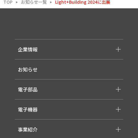
TOP
お知らせ一覧
Light+Building 2024に出展
▶
▶
企業情報
-メッセージ・理念
お知らせ
-会社概要
-採用情報
電子部品
-スイッチ ・ジャック ・コネクタ・LED
電子機器
-ケーブル・ハーネス・FFC
-医療用 ACアダプター
-低温用LED照明
-各種モジュール
事業紹介
-直管形LEDランプ