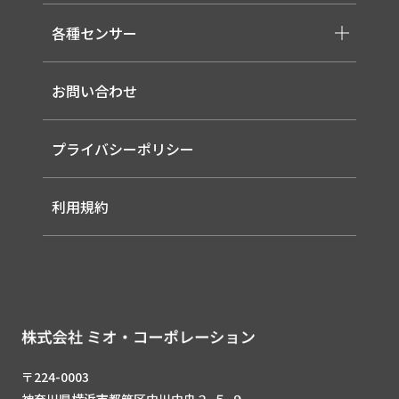
-取り扱いメーカー一覧
-高天井LED
-サービス概要
-LED信号灯
各種センサー
-事業領域
-ソーラー式LED 照明灯
-EMS
-バイタルセンサー
-ルーター（LTE / Wi-Fiルーター）
お問い合わせ
-AIセンサー
プライバシーポリシー
利用規約
〒224-0003