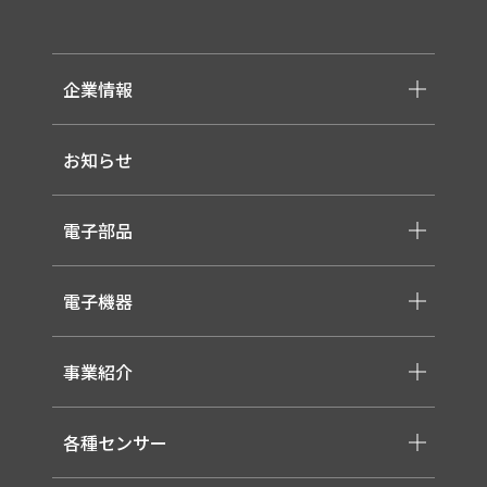
企業情報
-メッセージ・理念
お知らせ
-会社概要
-採用情報
電子部品
-スイッチ ・ジャック ・コネクタ・LED
電子機器
-ケーブル・ハーネス・FFC
-医療用 ACアダプター
-低温用LED照明
-各種モジュール
事業紹介
-直管形LEDランプ
-取り扱いメーカー一覧
-高天井LED
-サービス概要
-LED信号灯
各種センサー
-事業領域
-ソーラー式LED 照明灯
-EMS
-バイタルセンサー