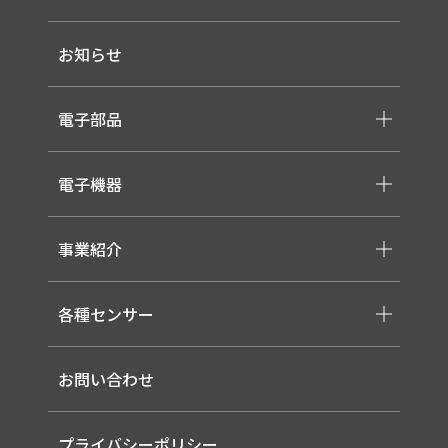
-メッセージ・理念
お知らせ
-会社概要
-採用情報
電子部品
-スイッチ ・ジャック ・コネクタ・LED
電子機器
-ケーブル・ハーネス・FFC
-医療用 ACアダプター
-低温用LED照明
-各種モジュール
事業紹介
-直管形LEDランプ
-取り扱いメーカー一覧
-高天井LED
-サービス概要
-LED信号灯
各種センサー
-事業領域
-ソーラー式LED 照明灯
-EMS
-バイタルセンサー
-ルーター（LTE / Wi-Fiルーター）
お問い合わせ
-AIセンサー
プライバシーポリシー