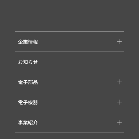
企業情報
-メッセージ・理念
お知らせ
-会社概要
-採用情報
電子部品
-スイッチ ・ジャック ・コネクタ・LED
電子機器
-ケーブル・ハーネス・FFC
-医療用 ACアダプター
-低温用LED照明
-各種モジュール
事業紹介
-直管形LEDランプ
-取り扱いメーカー一覧
-高天井LED
-サービス概要