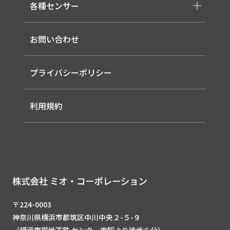
-LED信号灯
各種センサー
-事業領域
-ソーラー式LED 照明灯
-EMS
-バイタルセンサー
-ルーター（LTE / Wi-Fiルーター）
お問い合わせ
-AIセンサー
プライバシーポリシー
利用規約
〒224-0003
神奈川県横浜市都筑区中川中央２-５-９