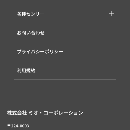
-取り扱いメーカー一覧
-高天井LED
-サービス概要
-LED信号灯
各種センサー
-事業領域
-ソーラー式LED 照明灯
-EMS
-バイタルセンサー
-ルーター（LTE / Wi-Fiルーター）
お問い合わせ
-AIセンサー
プライバシーポリシー
利用規約
〒224-0003