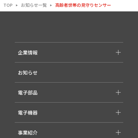
TOP
お知らせ一覧
高齢者世帯の見守りセンサー
▶
▶
企業情報
-メッセージ・理念
お知らせ
-会社概要
-採用情報
電子部品
-スイッチ ・ジャック ・コネクタ・LED
電子機器
-ケーブル・ハーネス・FFC
-医療用 ACアダプター
-低温用LED照明
-各種モジュール
事業紹介
-直管形LEDランプ