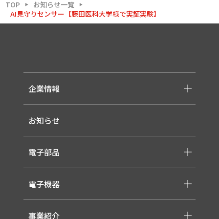
TOP
お知らせ一覧
▶
▶
AI見守りセンサー【藤田医科大学様で実証実験】
企業情報
-メッセージ・理念
お知らせ
-会社概要
-採用情報
電子部品
-スイッチ ・ジャック ・コネクタ・LED
電子機器
-ケーブル・ハーネス・FFC
-医療用 ACアダプター
-低温用LED照明
-各種モジュール
事業紹介
-直管形LEDランプ