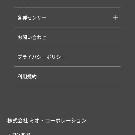
-取り扱いメーカー一覧
-高天井LED
-サービス概要
-LED信号灯
各種センサー
-事業領域
-ソーラー式LED 照明灯
-EMS
-バイタルセンサー
-ルーター（LTE / Wi-Fiルーター）
お問い合わせ
-AIセンサー
プライバシーポリシー
利用規約
〒224-0003