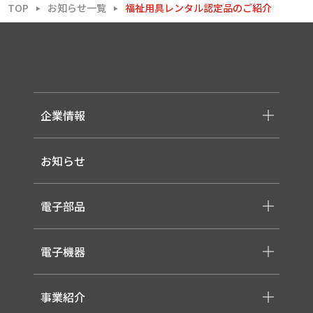
TOP
お知らせ一覧
福祉用具レンタル認定品のご紹介
▶
▶
企業情報
-メッセージ・理念
お知らせ
-会社概要
-採用情報
電子部品
-スイッチ ・ジャック ・コネクタ・LED
電子機器
-ケーブル・ハーネス・FFC
-医療用 ACアダプター
-低温用LED照明
-各種モジュール
事業紹介
-直管形LEDランプ