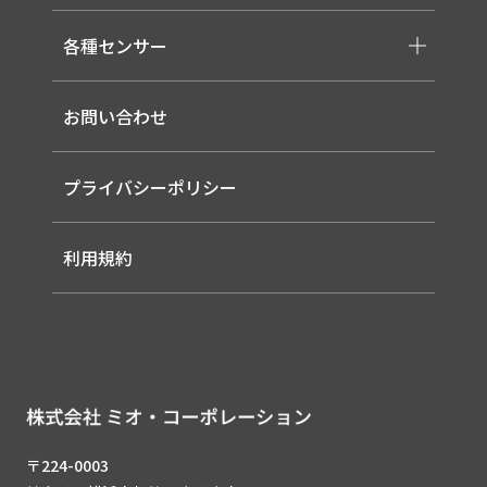
-取り扱いメーカー一覧
-高天井LED
-サービス概要
-LED信号灯
各種センサー
-事業領域
-ソーラー式LED 照明灯
-EMS
-バイタルセンサー
-ルーター（LTE / Wi-Fiルーター）
お問い合わせ
-AIセンサー
プライバシーポリシー
利用規約
〒224-0003