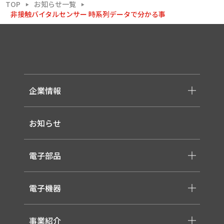
TOP
お知らせ一覧
▶
▶
非接触バイタルセンサー 時系列データで分かる事
企業情報
-メッセージ・理念
お知らせ
-会社概要
-採用情報
電子部品
-スイッチ ・ジャック ・コネクタ・LED
電子機器
-ケーブル・ハーネス・FFC
-医療用 ACアダプター
-低温用LED照明
-各種モジュール
事業紹介
-直管形LEDランプ