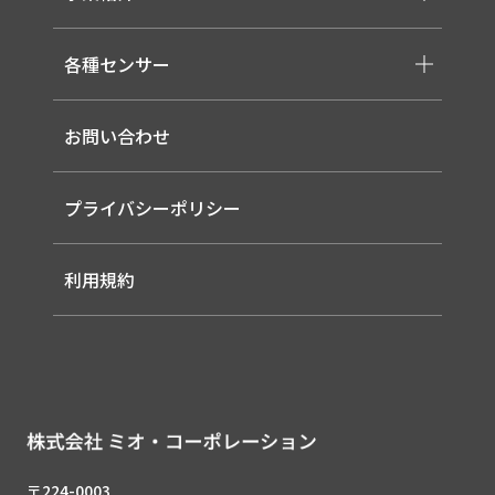
-取り扱いメーカー一覧
-高天井LED
-サービス概要
-LED信号灯
各種センサー
-事業領域
-ソーラー式LED 照明灯
-EMS
-バイタルセンサー
-ルーター（LTE / Wi-Fiルーター）
お問い合わせ
-AIセンサー
プライバシーポリシー
利用規約
〒224-0003