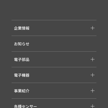
企業情報
-メッセージ・理念
お知らせ
-会社概要
-採用情報
電子部品
-スイッチ ・ジャック ・コネクタ・LED
電子機器
-ケーブル・ハーネス・FFC
-医療用 ACアダプター
-低温用LED照明
-各種モジュール
事業紹介
-直管形LEDランプ
-取り扱いメーカー一覧
-高天井LED
-サービス概要
-LED信号灯
各種センサー
-事業領域