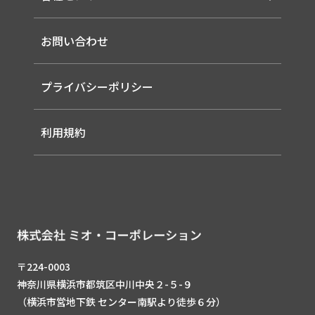
-ソーラー式LED 照明灯
-EMS
-バイタルセンサー
-ルーター（LTE / Wi-Fiルーター）
お問い合わせ
-AIセンサー
プライバシーポリシー
利用規約
〒224-0003
神奈川県横浜市都筑区中川中央２-５-９
（横浜市営地下鉄 センター南駅より徒歩６分）