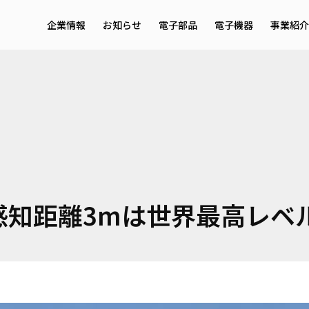
企業情報
お知らせ
電子部品
電子機器
事業紹介
メッセージ・理念
サービ
会社概要
事業領
採用情報
EMS
感知距離3mは世界最高レベ