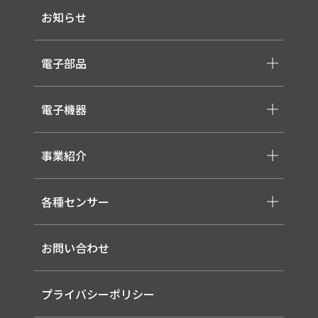
お知らせ
-会社概要
-採用情報
電子部品
-スイッチ ・ジャック ・コネクタ・LED
電子機器
-ケーブル・ハーネス・FFC
-医療用 ACアダプター
-低温用LED照明
-各種モジュール
事業紹介
-直管形LEDランプ
-取り扱いメーカー一覧
-高天井LED
-サービス概要
-LED信号灯
各種センサー
-事業領域
-ソーラー式LED 照明灯
-EMS
-バイタルセンサー
-ルーター（LTE / Wi-Fiルーター）
お問い合わせ
-AIセンサー
プライバシーポリシー