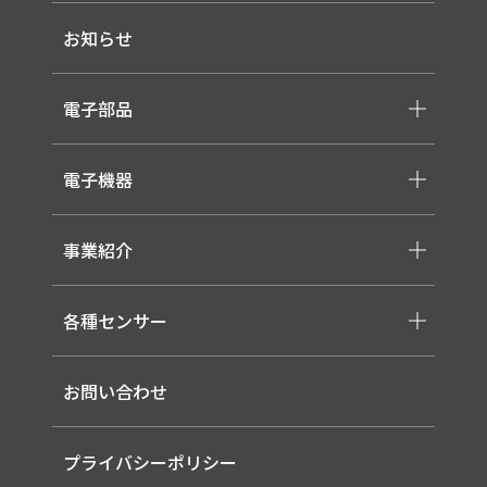
-メッセージ・理念
お知らせ
-会社概要
-採用情報
電子部品
-スイッチ ・ジャック ・コネクタ・LED
電子機器
-ケーブル・ハーネス・FFC
-医療用 ACアダプター
-低温用LED照明
-各種モジュール
事業紹介
-直管形LEDランプ
-取り扱いメーカー一覧
-高天井LED
-サービス概要
-LED信号灯
各種センサー
-事業領域
-ソーラー式LED 照明灯
-EMS
-バイタルセンサー
-ルーター（LTE / Wi-Fiルーター）
お問い合わせ
-AIセンサー
プライバシーポリシー