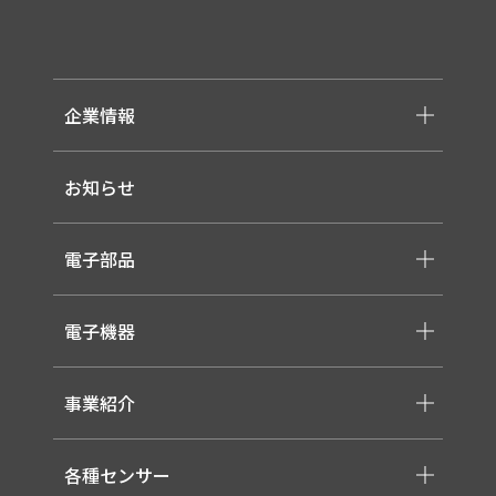
企業情報
-メッセージ・理念
お知らせ
-会社概要
-採用情報
電子部品
-スイッチ ・ジャック ・コネクタ・LED
電子機器
-ケーブル・ハーネス・FFC
-医療用 ACアダプター
-低温用LED照明
-各種モジュール
事業紹介
-直管形LEDランプ
-取り扱いメーカー一覧
-高天井LED
-サービス概要
-LED信号灯
各種センサー
-事業領域