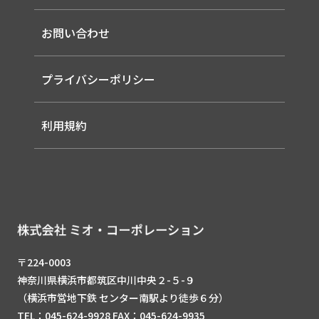
-ソーラー式LED 照明灯
-EMS
-バイタルセンサー
-ルーター（LTE / Wi-Fiルーター）
お問い合わせ
-AIセンサー
プライバシーポリシー
利用規約
〒224-0003
神奈川県横浜市都筑区中川中央２-５-９
（横浜市営地下鉄 センター南駅より徒歩６分）
TEL：045-624-9928 FAX：045-624-9935