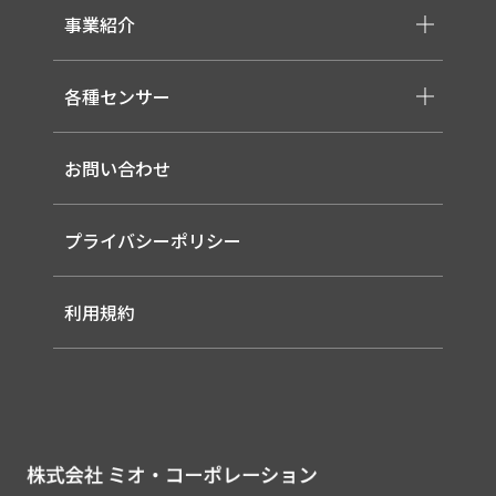
-各種モジュール
事業紹介
-直管形LEDランプ
-取り扱いメーカー一覧
-高天井LED
-サービス概要
-LED信号灯
各種センサー
-事業領域
-ソーラー式LED 照明灯
-EMS
-バイタルセンサー
-ルーター（LTE / Wi-Fiルーター）
お問い合わせ
-AIセンサー
プライバシーポリシー
利用規約