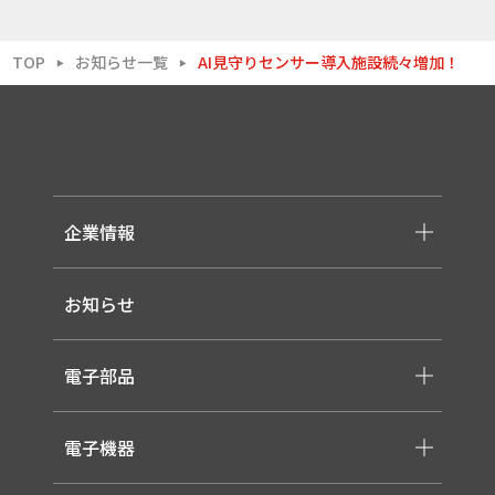
TOP
お知らせ一覧
AI見守りセンサー導入施設続々増加！
▶
▶
企業情報
-メッセージ・理念
お知らせ
-会社概要
-採用情報
電子部品
-スイッチ ・ジャック ・コネクタ・LED
電子機器
-ケーブル・ハーネス・FFC
-医療用 ACアダプター
-低温用LED照明